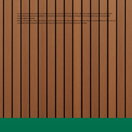
Lorsque reviennent les beaux jours, nombreux sont ceux qui se tournent vers les Fleurs Gilles pour repenser leur terrasse, embellir leurs
balconnières, préparer leurs plantations ou choisir le barbecue idéal. Et chaque fois, l’équipe met son expérience au service de projets
uniques, petits ou grands.
Depuis 100 ans, Fleurs Gilles, c’est bien plus qu’un magasin : c’est une maison familiale, un lieu de confiance, un partenaire pour tous ceux qui
souhaitent cultiver la beauté de leur jardin et faire rayonner l’harmonie des fleurs dans leur quotidien.