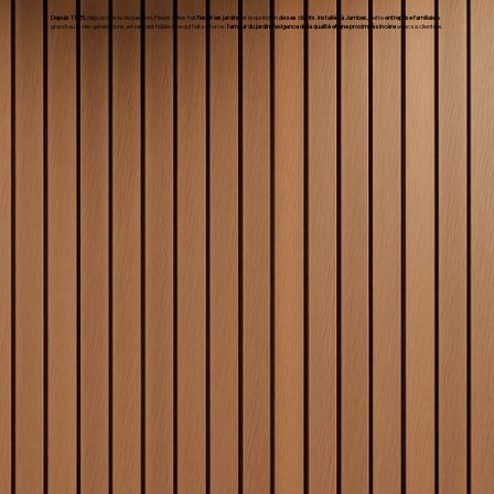
Depuis 1925,
déjà un siècle de passion, Fleurs Gilles fait
fleurir les jardins
et le quotidien
de ses clients
.
Installée à Jambes,
cette
entreprise familiale
a
grandi au fil des générations, en restant fidèle à ce qui fait sa force :
l’amour du jardin, l’exigence de la qualité et une proximité sincère
avec sa clientèle.