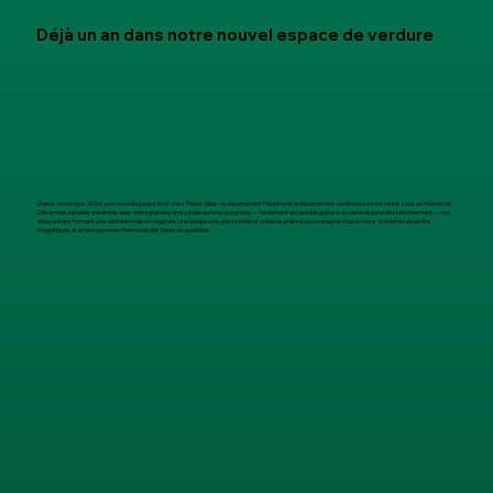
Déjà un an dans notre nouvel espace de verdure
Depuis novembre 2024, une nouvelle page s’écrit chez Fleurs Gilles : le département Fleuriste et le département Jardinerie se sont réunis sous un même toit.
Désormais installés ensemble dans notre grande serre, située au fond du parking — facilement accessible grâce à un vaste espace de stationnement — nos
deux univers forment une véritable maison végétale. Une équipe unie, passionnée et créative, prête à accompagner chacun dans la création de jardins
magnifiques et à faire rayonner l’harmonie des fleurs au quotidien.