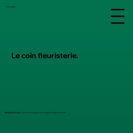
Fleurs Gilles
Menu
Le coin
fleuristerie.
Depuis plus de 40 ans,
nous vous accompagnons avec simplicité, chaleur et proximité.